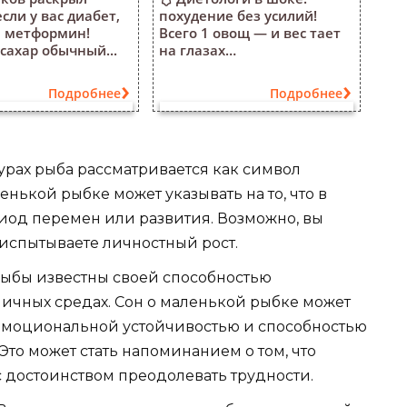
если у вас диабет,
похудение без усилий!
е метформин!
Всего 1 овощ — и вес тает
сахар обычный...
на глазах…
Подробнее
Подробнее
урах рыба рассматривается как символ
енькой рыбке может указывать на то, что в
иод перемен или развития. Возможно, вы
испытываете личностный рост.
ыбы известны своей способностью
личных средах. Сон о маленькой рыбке может
е эмоциональной устойчивостью и способностью
то может стать напоминанием о том, что
с достоинством преодолевать трудности.