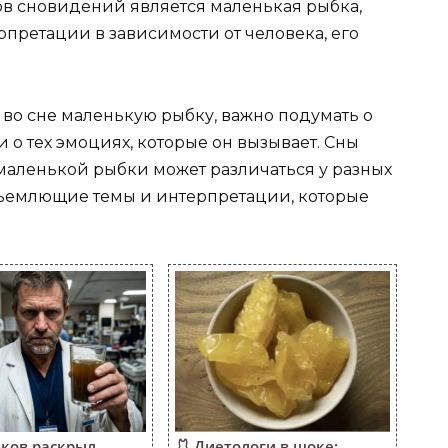
в сновидений является маленькая рыбка,
претации в зависимости от человека, его
ь во сне маленькую рыбку, важно подумать о
и о тех эмоциях, которые он вызывает. Сны
аленькой рыбки может различаться у разных
бъемлющие темы и интерпретации, которые
иков раскрыл
🩱 Диетологи в шоке: